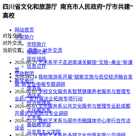
四川省文化和旅游厅 南充市人民政府“厅市共建”
高校
网站首页
对外交流
学院简介
对外交流
学院简介
当前位置：
首页
>
对外交流
校园风光
现任领导
2026-06-23
艺术系学子走进南津关解锁“文旅+美业”新课
信息公开
堂
党政群团
2026-06-18
我校旅游系开展“赋能文旅与低空经济融合发
教学单位
展”新专业申报专题调研
旅游系
2026-06-03
学校文化服务系智慧健康养老服务与管理专
酒店系
业赴广安开展访企拓岗专项行动
经济管理系
2026-06-03
文化服务系公共文化服务与管理专业赴成都
文化服务系
开展访企拓岗与专业调研
艺术系
2026-05-31
我校艺术系与阆中市融媒体中心举行合作洽
基础教学部
谈会
马克思主义学院
2026-05-29
学校艺术系赴多圆文化创意有限公司调研