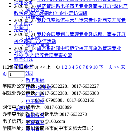
通知公告
2026-05-26
经济管理系电子商务专业赴南充开展“深化产
通知公告
教融合 精准对接岗位”企业走访调研
招标公示
2026-05-25
我校低空物流技术与运营专业赴西安开展专
人才培养
业调研
招生就业
2026-05-21
我校会展策划与管理专业赴成都、南充开展
招生网
校企调研与交流活动
就业信息网
2026-05-18
旅游系赴阆中师范学校开展旅游管理专业
对外交流
“3+2”人才培养专项考察交流
科学研究
高职单招
112条 1/12页
首页
<<
上一页
1
2
3
4
5
6
7
8
9
10
下一页
>>
末
智慧校园
页
教务系统
学院办公室电话：0817-6632228、0817-6632227
OA办公系统
招就处办公电话：0817-6632388、0817-6636388
统一门户
0817-6790588、0817-6632166
电子邮件
网信中心报修电话：0817-6338899
快捷功能
办学突出问题举报投诉电话:0817-6632278
单招报名
电子信箱：ncwlxyjcs@163.com
录取查询
学院地址：四川省南充市阆中市文旅大道1号
图书查询