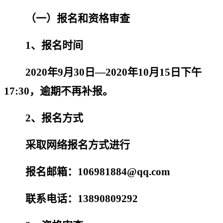
（一）报名和资格审查
1
、
报名时间
2020
年
9
月
30
日
—
20
20
年
10
月
15
日下午
17:30
，逾期不再补报。
2
、报名方式
采取网
络
报名方式进行
报名
邮箱：
106981884@qq.com
联系电话：
13890809292