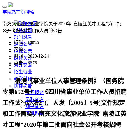
学院站首页
搜索
学院首页
南充文化旅游职业学院关于2020年“嘉陵江英才工程”第二批
学院新闻
公开考核招聘工作人员的公告
部门风采
编辑：admin
通知公告
来源：
招标公示
时间：2020-12-24
媒体关注
点击：
6276
对外交流
招生就业
教学科研
根据《事业单位人事管理条例》（国务院
快捷功能
令第
652
号）、《四川省事业单位工作人员招聘
单招报名
录取查询
工作试行办法》
(
川人发〔
2006
〕
9
号
)
文件规定
图书查询
和工作需要，南充文化旅游职业学院
“
嘉陵江英
值班系统
才工程
”20
20
年第
二批
面向社会公开考
核招聘