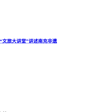
“文旅大讲堂”讲述南充非遗